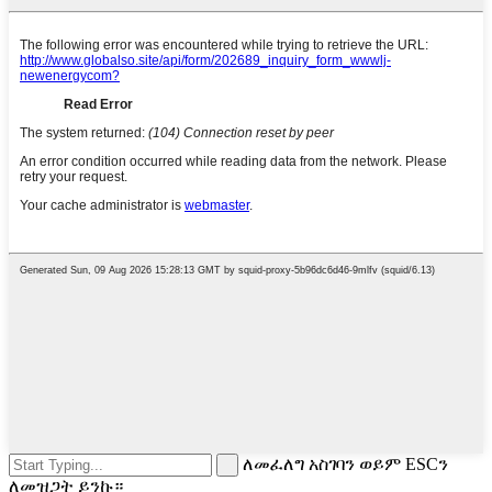
ለመፈለግ አስገባን ወይም ESCን
ለመዝጋት ይንኩ።