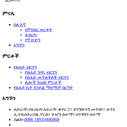
ምናሌ
ስለ እኛ
የምስክር ወረቀት
ፋብሪካ
የኛ ቡድን
አግኙን
ምርቶች
የፀሐይ ብርሃን
የፀሐይ ጎዳና ብርሃን
የፀሐይ መጥለቅለቅ ብርሃን
ሌሎች Soalr ምርቶች
የፀሐይ ቤት የኃይል ማከማቻ ስርዓት
አግኙን
አድራሻ፡-
የፋብሪካ አድራሻ፡ ቁጥር 1፣ ሄንግሎንግ መንገድ፣ ቶንጊ
ኢንዱስትሪያል ፓርክ፣ ጉዠን ከተማ፣ ዞንግሻን ከተማ
ስልክ፡-
0086 18933406868