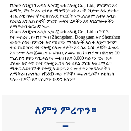
ሼንዘን ላንጂንግ አዲስ ኢነርጂ ቴክኖሎጂ Co., Ltd., ምርምር እና
ልማት, ምርት እና የኃይል ማከማቻ ባትሪዎች ሽያጭ ላይ ያተኮረ
ብሔራዊ ከፍተኛ የቴክኖሎጂ ድርጅት ነው.ለአለም አቀፍ አዲስ
የኃይል አፕሊኬሽኖች ምርጥ መፍትሄዎችን እና አገልግሎቶችን
ለማቅረብ ቁርጠኛ ነው።
ሼንዘን ላንጂንግ አዲስ ኢነርጂ ቴክኖሎጂ Co., Ltd. በ 2013
የተመሰረተ, ኩባንያው በ Zhongshan, Dongguan እና Shenzhen
ውስጥ ሶስት የምርት እና የሽያጭ ማዕከሎች አሉት.እጅግ በጣም
ጥሩ የሳይንስና ቴክኖሎጂ ባለሙያዎች እና ስራ አስኪያጆች ፈጠራ
እና ንግድ ለመጀመር ጥሩ አካባቢ ለመፍጠር ኩባንያው በሼንዘን 10
ሚሊዮን ዩዋን ካፒታል የተመዘገበ እና 8,000 ካሬ የምርት ቦታ
ያለው ከፍተኛ የቴክኖሎጂ ኢንዱስትሪያል ፓርክ አቋቁሟል።
ሜትር.ለደንበኞች የተሟላ ድጋፍ እና ሙያዊ አገልግሎቶችን
ለማቅረብ ጠንካራ የR&D ሠራተኞች፣ መሐንዲሶች፣ የቴክኒክ
ባለሙያዎች እና የሽያጭ ቡድን አለን።
ለምን ምረጥን።