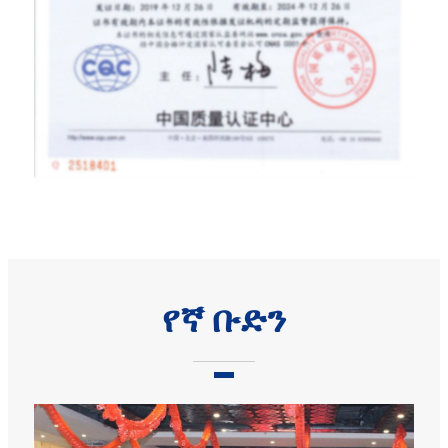
የኛ ቡድን