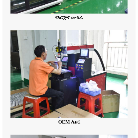
የእርጅና ሙከራ
OEM ሌዘር