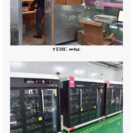
የ EMC ሙከራ