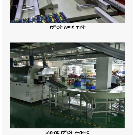
የምርት አውደ ጥናት
ራስ-ሰር የምርት መስመር