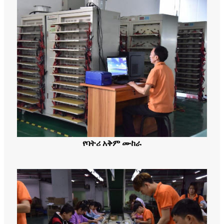
የባትሪ አቅም ሙከራ