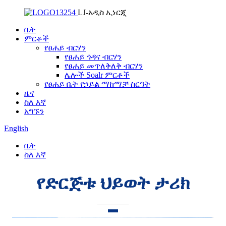
LJ-አዲስ ኢነርጂ
ቤት
ምርቶች
የፀሐይ ብርሃን
የፀሐይ ጎዳና ብርሃን
የፀሐይ መጥለቅለቅ ብርሃን
ሌሎች Soalr ምርቶች
የፀሐይ ቤት የኃይል ማከማቻ ስርዓት
ዜና
ስለ እኛ
አግኙን
English
ቤት
ስለ እኛ
የድርጅቱ ህይወት ታሪክ