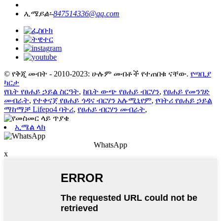
ኢሜይል፡-
847514336@qq.com
© የቅጂ መብት - 2010-2023: ሁሉም መብቶች የተጠበቁ ናቸው.
የጣቢያ
ካርታ
የቤት የፀሐይ ኃይል ስርዓት
,
ከቤት ውጭ የፀሐይ ብርሃን
,
የፀሐይ የመንገድ
መብራት
,
የተቀናጀ የፀሐይ ጎዳና ብርሃን አሉሚኒየም
,
የባትሪ የፀሐይ ኃይል
ማከማቻ Lifepo4 ባትሪ
,
የፀሐይ ብርሃን መብራት
,
ኢሜል ላክ
WhatsApp
x