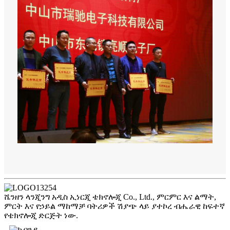
ሼንዘን ላንጂንግ አዲስ ኢነርጂ ቴክኖሎጂ Co., Ltd., ምርምር እና ልማት,
ምርት እና የኃይል ማከማቻ ባትሪዎች ሽያጭ ላይ ያተኮረ ብሔራዊ ከፍተኛ
የቴክኖሎጂ ድርጅት ነው.