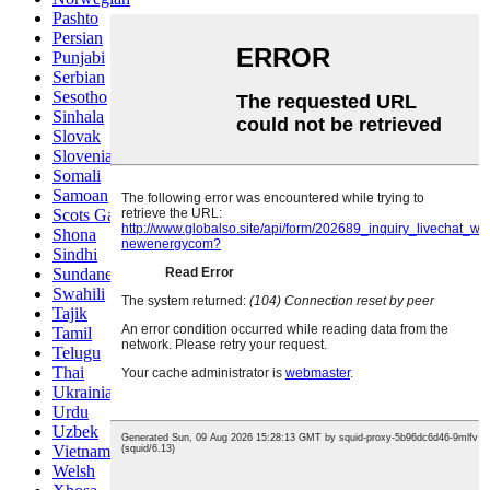
Pashto
Persian
Punjabi
Serbian
Sesotho
Sinhala
Slovak
Slovenian
Somali
Samoan
Scots Gaelic
Shona
Sindhi
Sundanese
Swahili
Tajik
Tamil
Telugu
Thai
Ukrainian
Urdu
Uzbek
Vietnamese
Welsh