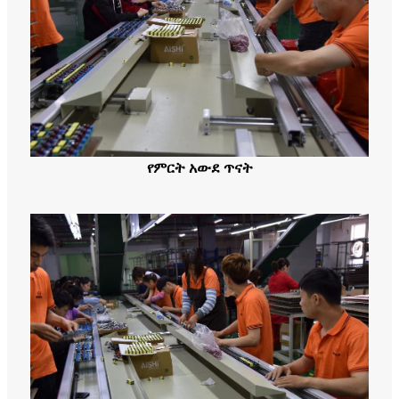
የምርት አውደ ጥናት