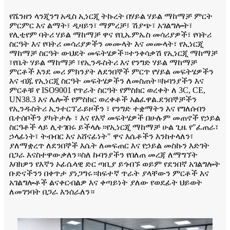
የሼንዘን ላንጂንግ አዲስ ኢነርጂ ትኩረት በሃይል ሃይል ማከማቻ ምርት
ምርምር እና ልማት፣ ዲዛይን፣ ማምረቻ፣ ሽያጭ፣ አገልግሎት፣
የሊቲየም ባትሪ ሃይል ማከማቻ ዋና የቢኤምኤስ መሳሪያዎች፣ የባትሪ
ስርዓት እና የባትሪ መሳሪያዎችን መሙላት እና መሙላት፣ የኢነርጂ
ማከማቻ ስርዓት ውህደት መፍትሄዎች።ተንቀሳቃሽ የኢነርጂ ማከማቻ
፣የቤት ሃይል ማከማቻ ፣የኢንዱስትሪ እና የንግድ ሃይል ማከማቻ
ምርቶች እንደ መሪ ምክንያት ለደንበኞች ምርጥ የሃይል መፍትሄዎችን
እና ብጁ የኢነርጂ ስርዓት መፍትሄዎችን ለመስጠት።ኩባንያችን እና
ምርቶቹ የ ISO9001 የጥራት ስርዓት የምስክር ወረቀት ለ 3C, CE,
UN38.3 እና ሌሎች የምስክር ወረቀቶች አልፈዋል.ደንበኞቻችን
የኢንዱስትሪ ኢንተርፕራይዞችን ፣ የንግድ ተቋማትን እና የግለሰብን
ቤተሰቦችን ያካትታሉ ፣ እና የእኛ መፍትሄዎች በሁሉም መጠኖች የኃይል
ስርዓቶች ላይ ሊተገበሩ ይችላሉ።የኢነርጂ ማከማቻ ሁል ጊዜ የ"ፈጠራ፣
ኃላፊነት፣ ትብብር እና አሸናፊነት" ዋና እሴቶችን እንከተላለን፣
ያለማቋረጥ ለደንበኞች እሴት ለመፍጠር እና የኃይል መስኩን እድገት
በጋራ እናስተዋውቃለን።ስለ ኩባንያችን የበለጠ መረጃ ለማግኘት
እባክዎን የእኛን ኦፊሴላዊ ድር ጣቢያ ይጎብኙ ወይም የደንበኛ አገልግሎት
ቡድናችንን በቀጥታ ያነጋግሩ።ከፍተኛ ጥራት ያላቸውን ምርቶች እና
አገልግሎቶች ልናቀርብልዎ እና ቀጣይነት ያለው የወደፊት ህይወት
ለመገንባት በጋራ እንሰራለን።