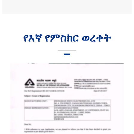
የእኛ የምስክር ወረቀት