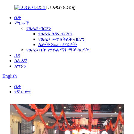
LJ-አዲስ ኢነርጂ
ቤት
ምርቶች
የፀሐይ ብርሃን
የፀሐይ ጎዳና ብርሃን
የፀሐይ መጥለቅለቅ ብርሃን
ሌሎች Soalr ምርቶች
የፀሐይ ቤት የኃይል ማከማቻ ስርዓት
ዜና
ስለ እኛ
አግኙን
English
ቤት
የኛ ቡድን