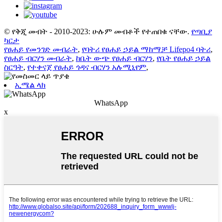
© የቅጂ መብት - 2010-2023: ሁሉም መብቶች የተጠበቁ ናቸው.
የጣቢያ
ካርታ
የፀሐይ የመንገድ መብራት
,
የባትሪ የፀሐይ ኃይል ማከማቻ Lifepo4 ባትሪ
,
የፀሐይ ብርሃን መብራት
,
ከቤት ውጭ የፀሐይ ብርሃን
,
የቤት የፀሐይ ኃይል
ስርዓት
,
የተቀናጀ የፀሐይ ጎዳና ብርሃን አሉሚኒየም
,
ኢሜል ላክ
WhatsApp
x