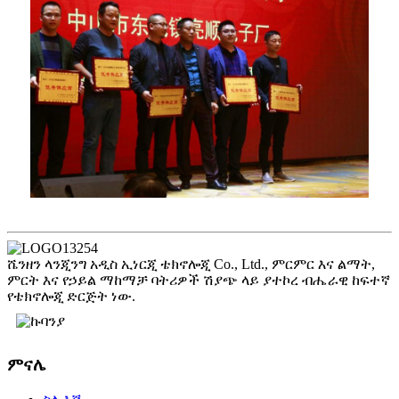
ሼንዘን ላንጂንግ አዲስ ኢነርጂ ቴክኖሎጂ Co., Ltd., ምርምር እና ልማት,
ምርት እና የኃይል ማከማቻ ባትሪዎች ሽያጭ ላይ ያተኮረ ብሔራዊ ከፍተኛ
የቴክኖሎጂ ድርጅት ነው.
ምናሌ