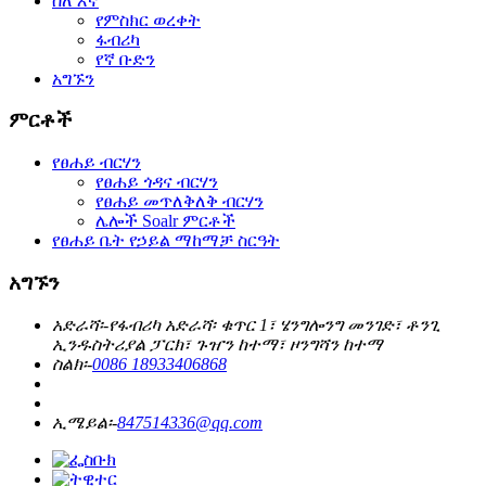
ስለ እኛ
የምስክር ወረቀት
ፋብሪካ
የኛ ቡድን
አግኙን
ምርቶች
የፀሐይ ብርሃን
የፀሐይ ጎዳና ብርሃን
የፀሐይ መጥለቅለቅ ብርሃን
ሌሎች Soalr ምርቶች
የፀሐይ ቤት የኃይል ማከማቻ ስርዓት
አግኙን
አድራሻ፡-
የፋብሪካ አድራሻ፡ ቁጥር 1፣ ሄንግሎንግ መንገድ፣ ቶንጊ
ኢንዱስትሪያል ፓርክ፣ ጉዠን ከተማ፣ ዞንግሻን ከተማ
ስልክ፡-
0086 18933406868
ኢሜይል፡-
847514336@qq.com