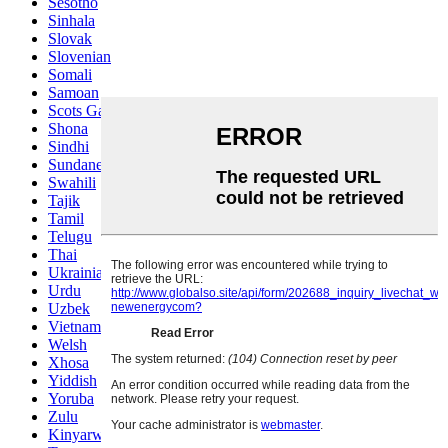
Sesotho
Sinhala
Slovak
Slovenian
Somali
Samoan
Scots Gaelic
Shona
Sindhi
Sundanese
Swahili
Tajik
Tamil
Telugu
Thai
Ukrainian
Urdu
Uzbek
Vietnamese
Welsh
Xhosa
Yiddish
Yoruba
Zulu
Kinyarwanda