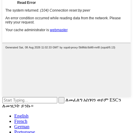
ለመፈለግ አስገባን ወይም ESCን
ለመዝጋት ይንኩ።
English
French
German
Portuguese