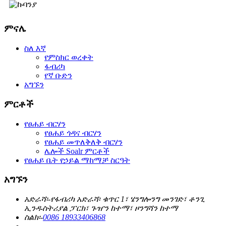
ምናሌ
ስለ እኛ
የምስክር ወረቀት
ፋብሪካ
የኛ ቡድን
አግኙን
ምርቶች
የፀሐይ ብርሃን
የፀሐይ ጎዳና ብርሃን
የፀሐይ መጥለቅለቅ ብርሃን
ሌሎች Soalr ምርቶች
የፀሐይ ቤት የኃይል ማከማቻ ስርዓት
አግኙን
አድራሻ፡-
የፋብሪካ አድራሻ፡ ቁጥር 1፣ ሄንግሎንግ መንገድ፣ ቶንጊ
ኢንዱስትሪያል ፓርክ፣ ጉዠን ከተማ፣ ዞንግሻን ከተማ
ስልክ፡-
0086 18933406868