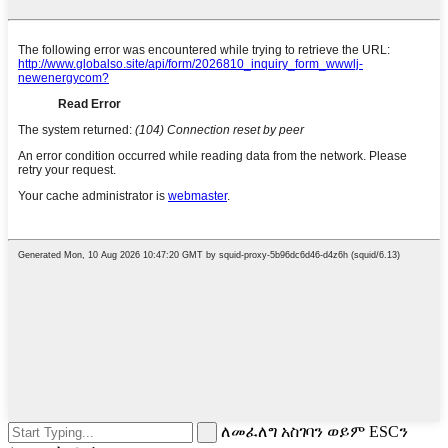
ለመፈለግ አስገባን ወይም ESCን