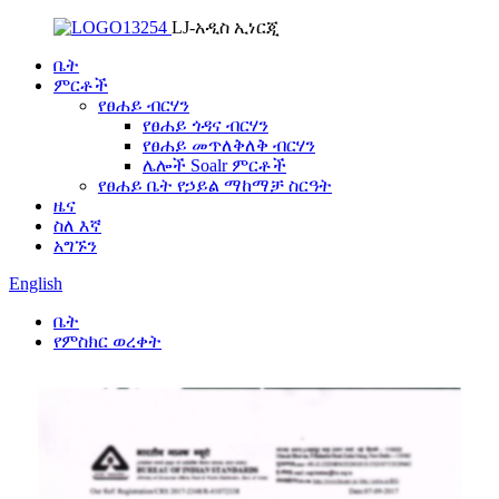
LJ-አዲስ ኢነርጂ
ቤት
ምርቶች
የፀሐይ ብርሃን
የፀሐይ ጎዳና ብርሃን
የፀሐይ መጥለቅለቅ ብርሃን
ሌሎች Soalr ምርቶች
የፀሐይ ቤት የኃይል ማከማቻ ስርዓት
ዜና
ስለ እኛ
አግኙን
English
ቤት
የምስክር ወረቀት