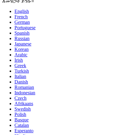
ለመዝጋት ይንኩ።
English
French
German
Portuguese
Spanish
Russian
Japanese
Korean
Arabic
Irish
Greek
Turkish
Italian
Danish
Romanian
Indonesian
Czech
Afrikaans
Swedish
Polish
Basque
Catalan
Esperanto