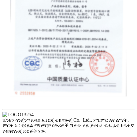
ሼንዘን ላንጂንግ አዲስ ኢነርጂ ቴክኖሎጂ Co., Ltd., ምርምር እና ልማት,
ምርት እና የኃይል ማከማቻ ባትሪዎች ሽያጭ ላይ ያተኮረ ብሔራዊ ከፍተኛ
የቴክኖሎጂ ድርጅት ነው.