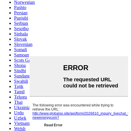
Norwegian
Pashto
Persian
Punjabi
Serbian
Sesotho
Sinhala
Slovak
Slovenian
Somali
Samoan
Scots Gaelic
Shona
Sindhi
Sundanese
Swahili
Tajik
Tamil
Telugu
Thai
Ukrainian
Urdu
Uzbek
Vietnamese
Welsh