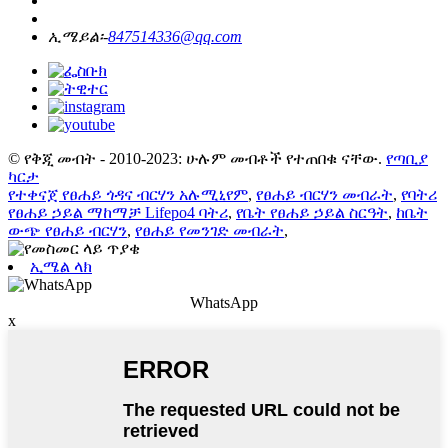
ኢሜይል፡-
847514336@qq.com
© የቅጂ መብት - 2010-2023: ሁሉም መብቶች የተጠበቁ ናቸው.
የጣቢያ
ካርታ
የተቀናጀ የፀሐይ ጎዳና ብርሃን አሉሚኒየም
,
የፀሐይ ብርሃን መብራት
,
የባትሪ
የፀሐይ ኃይል ማከማቻ Lifepo4 ባትሪ
,
የቤት የፀሐይ ኃይል ስርዓት
,
ከቤት
ውጭ የፀሐይ ብርሃን
,
የፀሐይ የመንገድ መብራት
,
ኢሜል ላክ
WhatsApp
x