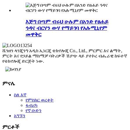
እጅግ በጣም ብሩህ ሁሉም በአንድ የፀሐይ
ጎዳና ብርሃን ውሃ የማይገባ የአሉሚኒየም
መዋቅር
ሼንዘን ላንጂንግ አዲስ ኢነርጂ ቴክኖሎጂ Co., Ltd., ምርምር እና ልማት,
ምርት እና የኃይል ማከማቻ ባትሪዎች ሽያጭ ላይ ያተኮረ ብሔራዊ ከፍተኛ
የቴክኖሎጂ ድርጅት ነው.
ምናሌ
ስለ እኛ
የምስክር ወረቀት
ፋብሪካ
የኛ ቡድን
አግኙን
ምርቶች