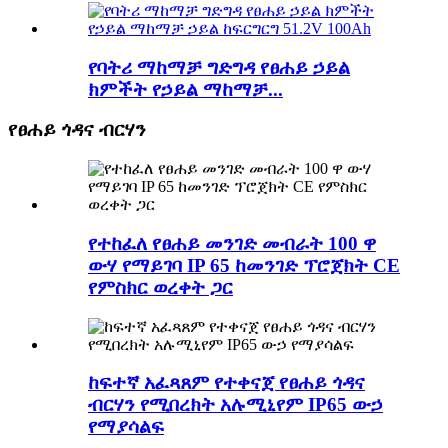
የባትሪ ማከማቻ ግድግዳ የፀሐይ ኃይል
ክምችት የኃይል ማከማቻ...
የፀሐይ ጎዳና ብርሃን
የተከፈለ የፀሐይ መንገድ መብራት 100 ዋ
ውሃ የማይገባ IP 65 ከመንገድ ፕሮጀክት CE
የምስክር ወረቀት ጋር
ከፍተኛ አፈጻጸም የተቀናጀ የፀሐይ ጎዳና
ብርሃን የሚበረክት አሉሚኒየም IP65 ውኃ
የማያሳልፍ