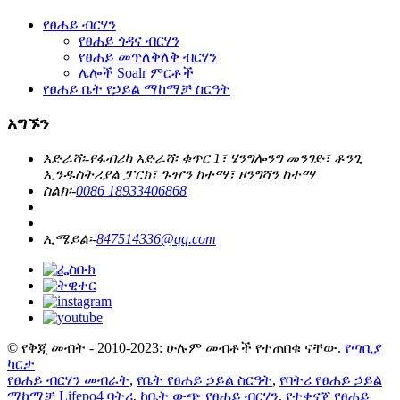
የፀሐይ ብርሃን
የፀሐይ ጎዳና ብርሃን
የፀሐይ መጥለቅለቅ ብርሃን
ሌሎች Soalr ምርቶች
የፀሐይ ቤት የኃይል ማከማቻ ስርዓት
አግኙን
አድራሻ፡-
የፋብሪካ አድራሻ፡ ቁጥር 1፣ ሄንግሎንግ መንገድ፣ ቶንጊ
ኢንዱስትሪያል ፓርክ፣ ጉዠን ከተማ፣ ዞንግሻን ከተማ
ስልክ፡-
0086 18933406868
ኢሜይል፡-
847514336@qq.com
© የቅጂ መብት - 2010-2023: ሁሉም መብቶች የተጠበቁ ናቸው.
የጣቢያ
ካርታ
የፀሐይ ብርሃን መብራት
,
የቤት የፀሐይ ኃይል ስርዓት
,
የባትሪ የፀሐይ ኃይል
ማከማቻ Lifepo4 ባትሪ
,
ከቤት ውጭ የፀሐይ ብርሃን
,
የተቀናጀ የፀሐይ