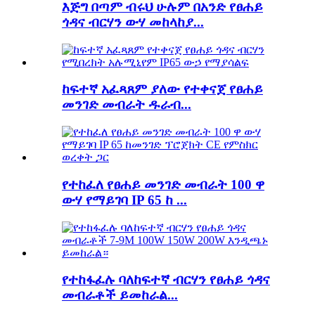
እጅግ በጣም ብሩህ ሁሉም በአንድ የፀሐይ
ጎዳና ብርሃን ውሃ መከላከያ...
ከፍተኛ አፈጻጸም ያለው የተቀናጀ የፀሐይ
መንገድ መብራት ዱራብ...
የተከፈለ የፀሐይ መንገድ መብራት 100 ዋ
ውሃ የማይገባ IP 65 ከ ...
የተከፋፈሉ ባለከፍተኛ ብርሃን የፀሐይ ጎዳና
መብራቶች ይመከራል...