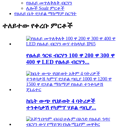
የፀሐይ መጥለቅለቅ ብርሃን
ሌሎች Soalr ምርቶች
የፀሐይ ቤት የኃይል ማከማቻ ስርዓት
ተለይተው የቀረቡ ምርቶች
የፀሐይ ጎርፍ ብርሃን 100 ዋ 200 ዋ 300 ዋ
400 ዋ LED የፀሐይ ብርሃን...
ከቤት ውጭ የህይወት 4 ባትሪዎች
ተንቀሳቃሽ የካምፕ ሃይል ጣቢያ...