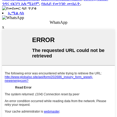
ጎዳና ብርሃን አሉሚኒየም
,
የፀሐይ የመንገድ መብራት
,
ኢሜል ላክ
WhatsApp
x