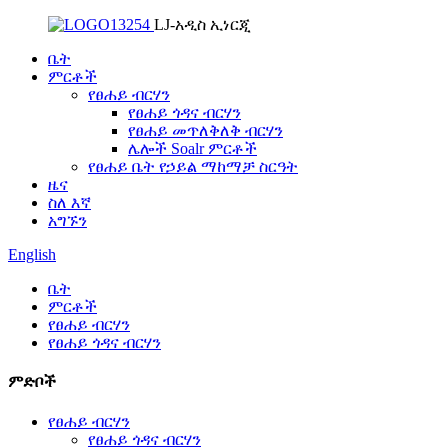
LJ-አዲስ ኢነርጂ
ቤት
ምርቶች
የፀሐይ ብርሃን
የፀሐይ ጎዳና ብርሃን
የፀሐይ መጥለቅለቅ ብርሃን
ሌሎች Soalr ምርቶች
የፀሐይ ቤት የኃይል ማከማቻ ስርዓት
ዜና
ስለ እኛ
አግኙን
English
ቤት
ምርቶች
የፀሐይ ብርሃን
የፀሐይ ጎዳና ብርሃን
ምድቦች
የፀሐይ ብርሃን
የፀሐይ ጎዳና ብርሃን