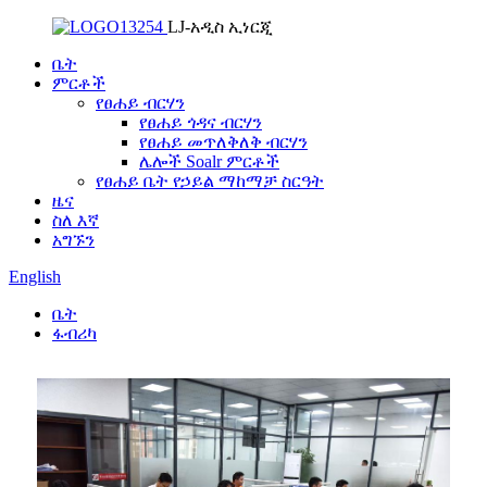
LJ-አዲስ ኢነርጂ
ቤት
ምርቶች
የፀሐይ ብርሃን
የፀሐይ ጎዳና ብርሃን
የፀሐይ መጥለቅለቅ ብርሃን
ሌሎች Soalr ምርቶች
የፀሐይ ቤት የኃይል ማከማቻ ስርዓት
ዜና
ስለ እኛ
አግኙን
English
ቤት
ፋብሪካ