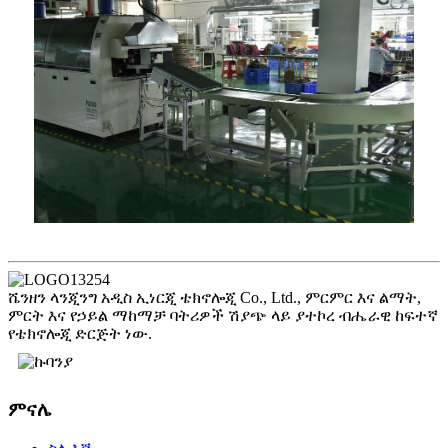
ሼንዘን ላንጂንግ አዲስ ኢነርጂ ቴክኖሎጂ Co., Ltd., ምርምር እና ልማት,
ምርት እና የኃይል ማከማቻ ባትሪዎች ሽያጭ ላይ ያተኮረ ብሔራዊ ከፍተኛ
የቴክኖሎጂ ድርጅት ነው.
ምናሌ