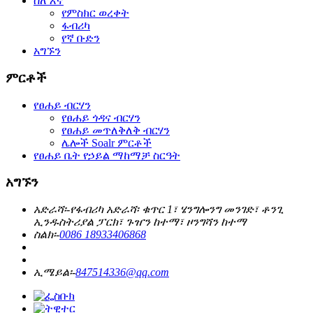
ስለ እኛ
የምስክር ወረቀት
ፋብሪካ
የኛ ቡድን
አግኙን
ምርቶች
የፀሐይ ብርሃን
የፀሐይ ጎዳና ብርሃን
የፀሐይ መጥለቅለቅ ብርሃን
ሌሎች Soalr ምርቶች
የፀሐይ ቤት የኃይል ማከማቻ ስርዓት
አግኙን
አድራሻ፡-
የፋብሪካ አድራሻ፡ ቁጥር 1፣ ሄንግሎንግ መንገድ፣ ቶንጊ
ኢንዱስትሪያል ፓርክ፣ ጉዠን ከተማ፣ ዞንግሻን ከተማ
ስልክ፡-
0086 18933406868
ኢሜይል፡-
847514336@qq.com