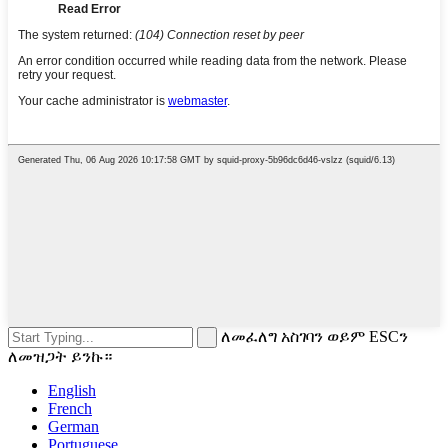
ለመፈለግ አስገባን ወይም ESCን
ለመዝጋት ይንኩ።
English
French
German
Portuguese