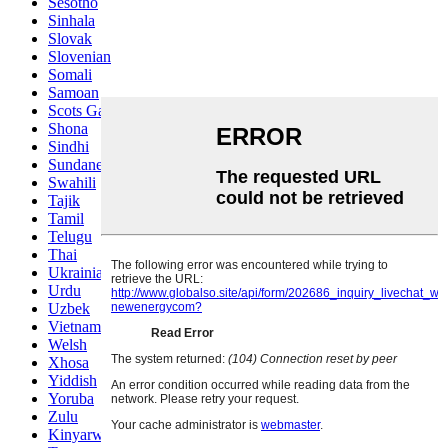
Sesotho
Sinhala
Slovak
Slovenian
Somali
Samoan
Scots Gaelic
Shona
Sindhi
Sundanese
Swahili
Tajik
Tamil
Telugu
Thai
Ukrainian
Urdu
Uzbek
Vietnamese
Welsh
Xhosa
Yiddish
Yoruba
Zulu
Kinyarwanda