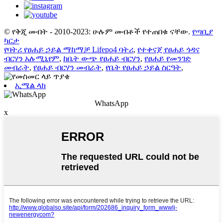
© የቅጂ መብት - 2010-2023: ሁሉም መብቶች የተጠበቁ ናቸው.
የጣቢያ
ካርታ
የባትሪ የፀሐይ ኃይል ማከማቻ Lifepo4 ባትሪ
,
የተቀናጀ የፀሐይ ጎዳና
ብርሃን አሉሚኒየም
,
ከቤት ውጭ የፀሐይ ብርሃን
,
የፀሐይ የመንገድ
መብራት
,
የፀሐይ ብርሃን መብራት
,
የቤት የፀሐይ ኃይል ስርዓት
,
ኢሜል ላክ
WhatsApp
x