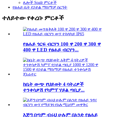
ሌሎች Soalr ምርቶች
የፀሐይ ቤት የኃይል ማከማቻ ስርዓት
ተለይተው የቀረቡ ምርቶች
የፀሐይ ጎርፍ ብርሃን 100 ዋ 200 ዋ 300 ዋ
400 ዋ LED የፀሐይ ብርሃን...
ከቤት ውጭ የህይወት 4 ባትሪዎች
ተንቀሳቃሽ የካምፕ ሃይል ጣቢያ...
እጅግ በጣም ብሩህ ሁሉም በአንድ የፀሐይ