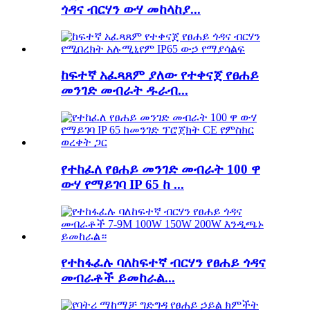
ጎዳና ብርሃን ውሃ መከላከያ...
ከፍተኛ አፈጻጸም ያለው የተቀናጀ የፀሐይ
መንገድ መብራት ዱራብ...
የተከፈለ የፀሐይ መንገድ መብራት 100 ዋ
ውሃ የማይገባ IP 65 ከ ...
የተከፋፈሉ ባለከፍተኛ ብርሃን የፀሐይ ጎዳና
መብራቶች ይመከራል...