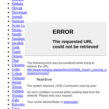
Sinhala
Slovak
Slovenian
Somali
Samoan
Scots Gaelic
Shona
Sindhi
Sundanese
Swahili
Tajik
Tamil
Telugu
Thai
Ukrainian
Urdu
Uzbek
Vietnamese
Welsh
Xhosa
Yiddish
Yoruba
Zulu
Kinyarwanda
Tatar