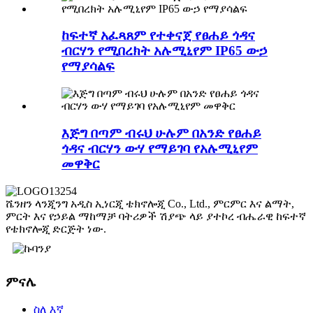
ከፍተኛ አፈጻጸም የተቀናጀ የፀሐይ ጎዳና
ብርሃን የሚበረክት አሉሚኒየም IP65 ውኃ
የማያሳልፍ
እጅግ በጣም ብሩህ ሁሉም በአንድ የፀሐይ
ጎዳና ብርሃን ውሃ የማይገባ የአሉሚኒየም
መዋቅር
ሼንዘን ላንጂንግ አዲስ ኢነርጂ ቴክኖሎጂ Co., Ltd., ምርምር እና ልማት,
ምርት እና የኃይል ማከማቻ ባትሪዎች ሽያጭ ላይ ያተኮረ ብሔራዊ ከፍተኛ
የቴክኖሎጂ ድርጅት ነው.
ምናሌ
ስለ እኛ