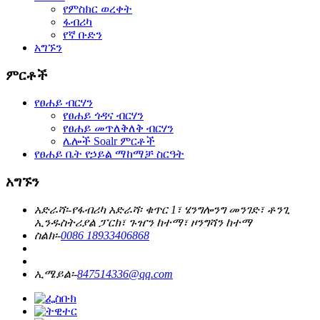
የምስክር ወረቀት
ፋብሪካ
የኛ ቡድን
አግኙን
ምርቶች
የፀሐይ ብርሃን
የፀሐይ ጎዳና ብርሃን
የፀሐይ መጥለቅለቅ ብርሃን
ሌሎች Soalr ምርቶች
የፀሐይ ቤት የኃይል ማከማቻ ስርዓት
አግኙን
አድራሻ፡-
የፋብሪካ አድራሻ፡ ቁጥር 1፣ ሄንግሎንግ መንገድ፣ ቶንጊ
ኢንዱስትሪያል ፓርክ፣ ጉዠን ከተማ፣ ዞንግሻን ከተማ
ስልክ፡-
0086 18933406868
ኢሜይል፡-
847514336@qq.com