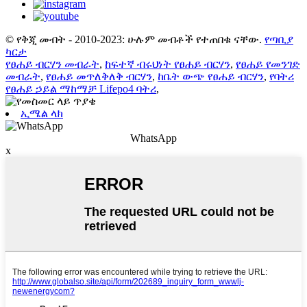
© የቅጂ መብት - 2010-2023: ሁሉም መብቶች የተጠበቁ ናቸው.
የጣቢያ
ካርታ
የፀሐይ ብርሃን መብራት
,
ከፍተኛ ብሩህነት የፀሐይ ብርሃን
,
የፀሐይ የመንገድ
መብራት
,
የፀሐይ መጥለቅለቅ ብርሃን
,
ከቤት ውጭ የፀሐይ ብርሃን
,
የባትሪ
የፀሐይ ኃይል ማከማቻ Lifepo4 ባትሪ
,
ኢሜል ላክ
WhatsApp
x