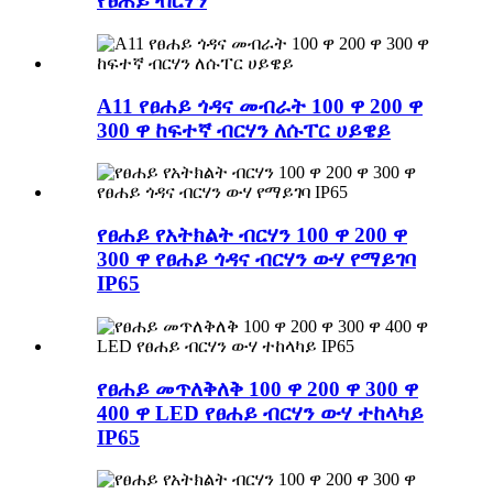
የፀሐይ ብርሃን
A11 የፀሐይ ጎዳና መብራት 100 ዋ 200 ዋ
300 ዋ ከፍተኛ ብርሃን ለሱፐር ሀይዌይ
የፀሐይ የአትክልት ብርሃን 100 ዋ 200 ዋ
300 ዋ የፀሐይ ጎዳና ብርሃን ውሃ የማይገባ
IP65
የፀሐይ መጥለቅለቅ 100 ዋ 200 ዋ 300 ዋ
400 ዋ LED የፀሐይ ብርሃን ውሃ ተከላካይ
IP65