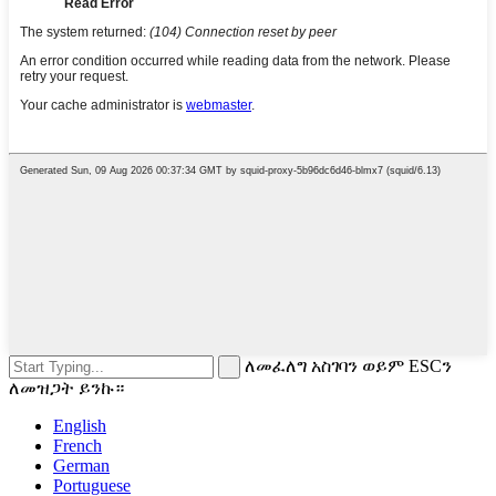
ለመፈለግ አስገባን ወይም ESCን
ለመዝጋት ይንኩ።
English
French
German
Portuguese