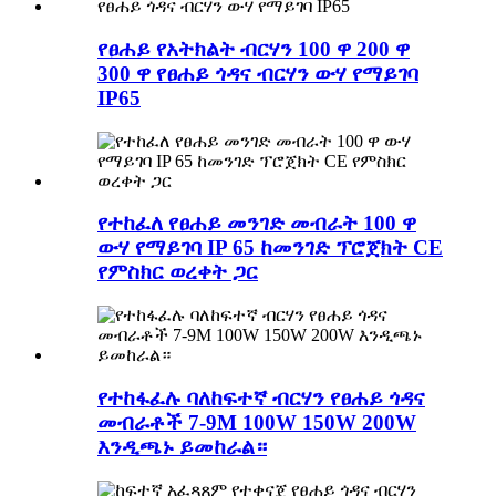
የፀሐይ የአትክልት ብርሃን 100 ዋ 200 ዋ
300 ዋ የፀሐይ ጎዳና ብርሃን ውሃ የማይገባ
IP65
የተከፈለ የፀሐይ መንገድ መብራት 100 ዋ
ውሃ የማይገባ IP 65 ከመንገድ ፕሮጀክት CE
የምስክር ወረቀት ጋር
የተከፋፈሉ ባለከፍተኛ ብርሃን የፀሐይ ጎዳና
መብራቶች 7-9M 100W 150W 200W
እንዲጫኑ ይመከራል።