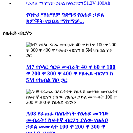
የባትሪ ማከማቻ ግድግዳ የፀሐይ ኃይል
ክምችት የኃይል ማከማቻ...
የፀሐይ ብርሃን
M7 የሶላር ጎርፍ መብራት 40 ዋ 60 ዋ 100
ዋ 200 ዋ 300 ዋ 400 ዋ የፀሐይ ብርሃን ከ
5M የኬብል ሽቦ ጋር
A08 የፈጠራ ባለቤትነት የፀሐይ መንገድ
መብራት፣ ከፍተኛ ብርሃን ያለው የፀሐይ
ኃይል መሙላት 100 ዋ 200 ዋ 300 ዋ