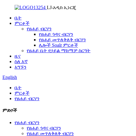
LJ-አዲስ ኢነርጂ
ቤት
ምርቶች
የፀሐይ ብርሃን
የፀሐይ ጎዳና ብርሃን
የፀሐይ መጥለቅለቅ ብርሃን
ሌሎች Soalr ምርቶች
የፀሐይ ቤት የኃይል ማከማቻ ስርዓት
ዜና
ስለ እኛ
አግኙን
English
ቤት
ምርቶች
የፀሐይ ብርሃን
ምድቦች
የፀሐይ ብርሃን
የፀሐይ ጎዳና ብርሃን
የፀሐይ መጥለቅለቅ ብርሃን