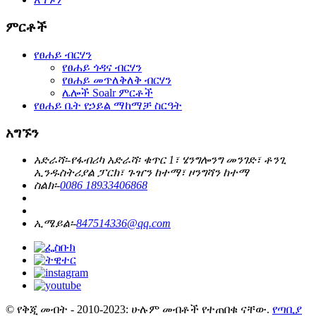
ምርቶች
የፀሐይ ብርሃን
የፀሐይ ጎዳና ብርሃን
የፀሐይ መጥለቅለቅ ብርሃን
ሌሎች Soalr ምርቶች
የፀሐይ ቤት የኃይል ማከማቻ ስርዓት
አግኙን
አድራሻ፡-
የፋብሪካ አድራሻ፡ ቁጥር 1፣ ሄንግሎንግ መንገድ፣ ቶንጊ
ኢንዱስትሪያል ፓርክ፣ ጉዠን ከተማ፣ ዞንግሻን ከተማ
ስልክ፡-
0086 18933406868
ኢሜይል፡-
847514336@qq.com
© የቅጂ መብት - 2010-2023: ሁሉም መብቶች የተጠበቁ ናቸው.
የጣቢያ