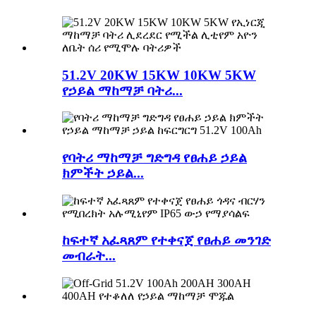
51.2V 20KW 15KW 10KW 5KW
የኃይል ማከማቻ ባትሪ...
የባትሪ ማከማቻ ግድግዳ የፀሐይ ኃይል
ክምችት ኃይል...
ከፍተኛ አፈጻጸም የተቀናጀ የፀሐይ መንገድ
መብራት...