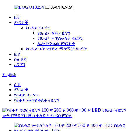
LJ-አዲስ ኢነርጂ
ቤት
ምርቶች
የፀሐይ ብርሃን
የፀሐይ ጎዳና ብርሃን
የፀሐይ መጥለቅለቅ ብርሃን
ሌሎች Soalr ምርቶች
የፀሐይ ቤት የኃይል ማከማቻ ስርዓት
ዜና
ስለ እኛ
አግኙን
English
ቤት
ምርቶች
የፀሐይ ብርሃን
የፀሐይ መጥለቅለቅ ብርሃን