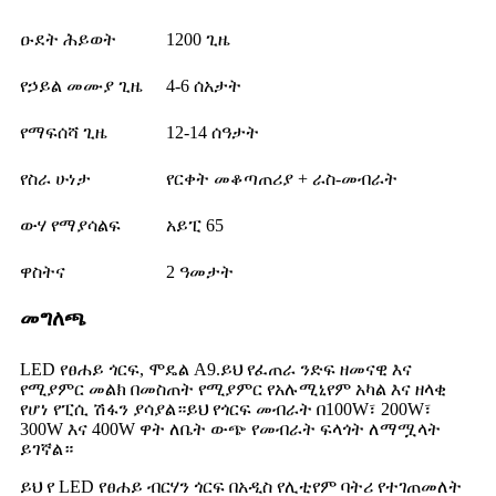
ዑደት ሕይወት
1200 ጊዜ
የኃይል መሙያ ጊዜ
4-6 ሰአታት
የማፍሰሻ ጊዜ
12-14 ሰዓታት
የስራ ሁነታ
የርቀት መቆጣጠሪያ + ራስ-መብራት
ውሃ የማያሳልፍ
አይፒ 65
ዋስትና
2 ዓመታት
መግለጫ
LED የፀሐይ ጎርፍ, ሞዴል A9.ይህ የፈጠራ ንድፍ ዘመናዊ እና
የሚያምር መልክ በመስጠት የሚያምር የአሉሚኒየም አካል እና ዘላቂ
የሆነ የፒሲ ሽፋን ያሳያል።ይህ የጎርፍ መብራት በ100W፣ 200W፣
300W እና 400W ዋት ለቤት ውጭ የመብራት ፍላጎት ለማሟላት
ይገኛል።
ይህ የ LED የፀሐይ ብርሃን ጎርፍ በአዲስ የሊቲየም ባትሪ የተገጠመለት