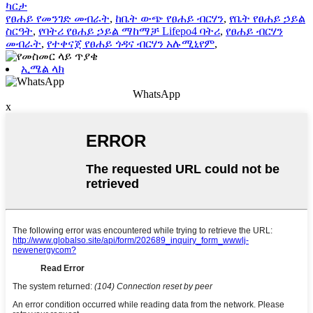
ካርታ
የፀሐይ የመንገድ መብራት
,
ከቤት ውጭ የፀሐይ ብርሃን
,
የቤት የፀሐይ ኃይል
ስርዓት
,
የባትሪ የፀሐይ ኃይል ማከማቻ Lifepo4 ባትሪ
,
የፀሐይ ብርሃን
መብራት
,
የተቀናጀ የፀሐይ ጎዳና ብርሃን አሉሚኒየም
,
ኢሜል ላክ
WhatsApp
x