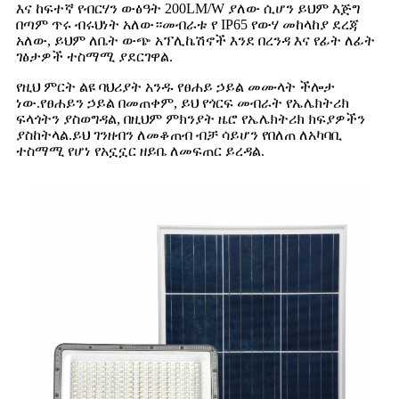
እና ከፍተኛ የብርሃን ውፅዓት 200LM/W ያለው ሲሆን ይህም እጅግ
በጣም ጥሩ ብሩህነት አለው።መብራቱ የ IP65 የውሃ መከላከያ ደረጃ
አለው, ይህም ለቤት ውጭ አፕሊኬሽኖች እንደ በረንዳ እና የፊት ለፊት
ገፅታዎች ተስማሚ ያደርገዋል.
የዚህ ምርት ልዩ ባህሪያት አንዱ የፀሐይ ኃይል መሙላት ችሎታ
ነው.የፀሐይን ኃይል በመጠቀም, ይህ የጎርፍ መብራት የኤሌክትሪክ
ፍላጎትን ያስወግዳል, በዚህም ምክንያት ዜሮ የኤሌክትሪክ ክፍያዎችን
ያስከትላል.ይህ ገንዘብን ለመቆጠብ ብቻ ሳይሆን የበለጠ ለአካባቢ
ተስማሚ የሆነ የአኗኗር ዘይቤ ለመፍጠር ይረዳል.