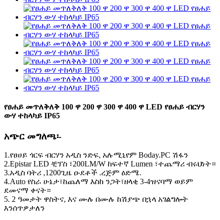
የፀሐይ መጥለቅለቅ 100 ዋ 200 ዋ 300 ዋ 400 ዋ LED የፀሐይ ብርሃን
ውሃ ተከላካይ IP65
አጭር መግለጫ፡-
1.የፀሀይ ጎርፍ ብርሃን አዲስ ንድፍ, አሉሚኒየም Boday.PC ሽፋን
2.Epistar LED ቺፕስ ፣200LM/W ከፍተኛ Lumen ፣ተጨማሪ ብሩህነት።
3.አዲስ ባትሪ ,1200ጊዜ ዑደቶች .ረጅም ዕድሜ.
4.Auto የስራ ሁኔታ፣ከጨለማ እስከ ንጋት፣ዘላቂ 3-4ዝናባማ ወይም
ደመናማ ቀናት።
5. 2 ዓመታት ዋስትና, እና ሙሉ በሙሉ ከሽያጭ በኋላ አገልግሎት
እንሰጥዎታለን