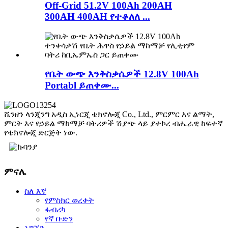
Off-Grid 51.2V 100Ah 200AH
300AH 400AH የተቆለለ ...
የቤት ውጭ እንቅስቃሴዎች 12.8V 100Ah
Portabl ይጠቀሙ...
ሼንዘን ላንጂንግ አዲስ ኢነርጂ ቴክኖሎጂ Co., Ltd., ምርምር እና ልማት,
ምርት እና የኃይል ማከማቻ ባትሪዎች ሽያጭ ላይ ያተኮረ ብሔራዊ ከፍተኛ
የቴክኖሎጂ ድርጅት ነው.
ምናሌ
ስለ እኛ
የምስክር ወረቀት
ፋብሪካ
የኛ ቡድን
አግኙን