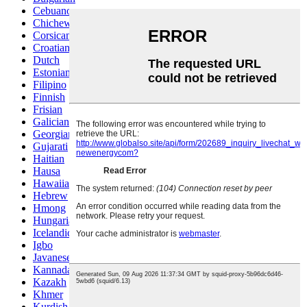
Cebuano
Chichewa
Corsican
Croatian
Dutch
Estonian
Filipino
Finnish
Frisian
Galician
Georgian
Gujarati
Haitian
Hausa
Hawaiian
Hebrew
Hmong
Hungarian
Icelandic
Igbo
Javanese
Kannada
Kazakh
Khmer
Kurdish