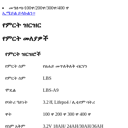
መግለጫ፡
100ዋ/200ዋ/300ዋ/400 ዋ
ኢሜይል ይላኩልን።
የምርት ዝርዝር
የምርት መለያዎች
የምርት ዝርዝሮች
የምርት ስም
የፀሐይ መጥለቅለቅ ብርሃን
የምርት ስም
LBS
ሞዴል
LBS-A9
የባትሪ ዓይነት
3.2 ቪ Lifepo4 / ሊቲየም ባትሪ
ዋት
100 ዋ 200 ዋ 300 ዋ 400 ዋ
የስም አቅም
3.2V 18AH/ 24AH/30AH/36AH