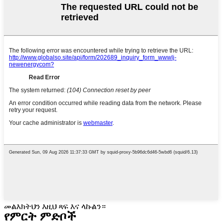
መልእክትህን እዚህ ጻፍ እና ላኩልን።
የምርት ምድቦች