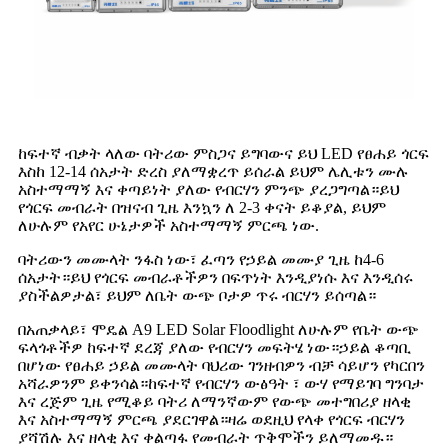
ከፍተኛ ብቃት ላለው ባትሪው ምስጋና ይግባውና ይህ LED የፀሐይ ጎርፍ
እስከ 12-14 ሰአታት ድረስ ያለማቋረጥ ይሰራል ይህም ሌሊቱን ሙሉ
አስተማማኝ እና ቀጣይነት ያለው የብርሃን ምንጭ ያረጋግጣል።ይህ
የጎርፍ መብራት በዝናብ ጊዜ እንኳን ለ 2-3 ቀናት ይቆያል, ይህም
ለሁሉም የአየር ሁኔታዎች አስተማማኝ ምርጫ ነው.
ባትሪውን መሙላት ንፋስ ነው፣ ፈጣን የኃይል መሙያ ጊዜ ከ4-6
ሰአታት።ይህ የጎርፍ መብራቶችዎን በፍጥነት እንዲያነሱ እና እንዲሰሩ
ያስችልዎታል፣ ይህም ለቤት ውጭ ቦታዎ ጥሩ ብርሃን ይሰጣል።
በአጠቃላይ፣ ሞዴል A9 LED Solar Floodlight ለሁሉም የቤት ውጭ
ፍላጎቶችዎ ከፍተኛ ደረጃ ያለው የብርሃን መፍትሄ ነው።ኃይል ቆጣቢ
በሆነው የፀሐይ ኃይል መሙላት ባህሪው ገንዘብዎን ብቻ ሳይሆን የካርበን
አሻራዎንም ይቀንሳል።ከፍተኛ የብርሃን ውፅዓት ፣ ውሃ የማይገባ ግንባታ
እና ረጅም ጊዜ የሚቆይ ባትሪ ለማንኛውም የውጭ መተግበሪያ ዘላቂ
እና አስተማማኝ ምርጫ ያደርገዋል።ዛሬ ወደዚህ የላቀ የጎርፍ ብርሃን
ያሻሽሉ እና ዘላቂ እና ቀልጣፋ የመብራት ጥቅሞችን ይለማመዱ።