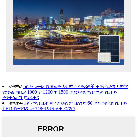
ቀዳሚ፡
ከቤት ውጭ የህይወት አቅም 4 ባትሪዎች ተንቀሳቃሽ ካምፕ
የኃይል ጣቢያ 1000 ዋ 1200 ዋ 1500 ዋ የኃይል ማከማቻ የፀሐይ
ተንቀሳቃሽ ጄኔሬተር
ቀጣይ፡-
በጅምላ ከቤት ውጭ ሁሉም በአንድ 60 ዋ የተቀናጀ የፀሐይ
LED የመንገድ መንገድ የአትክልት ብርሃን